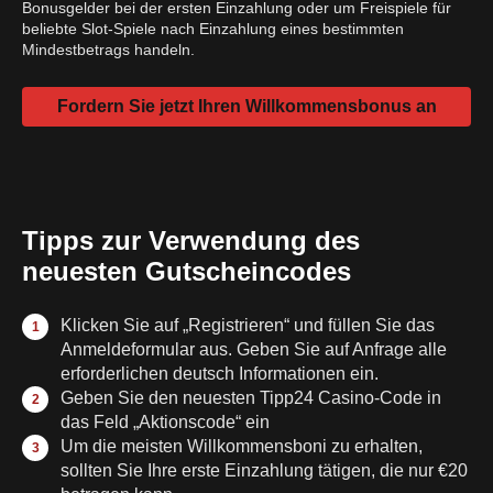
Bonusgelder bei der ersten Einzahlung oder um Freispiele für
beliebte Slot-Spiele nach Einzahlung eines bestimmten
Mindestbetrags handeln.
Fordern Sie jetzt Ihren Willkommensbonus an
Tipps zur Verwendung des
neuesten Gutscheincodes
Klicken Sie auf „Registrieren“ und füllen Sie das
Anmeldeformular aus. Geben Sie auf Anfrage alle
erforderlichen deutsch Informationen ein.
Geben Sie den neuesten Tipp24 Casino-Code in
das Feld „Aktionscode“ ein
Um die meisten Willkommensboni zu erhalten,
sollten Sie Ihre erste Einzahlung tätigen, die nur €20