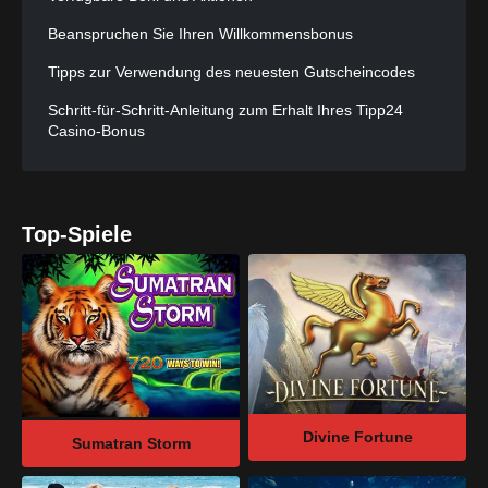
Beanspruchen Sie Ihren Willkommensbonus
Tipps zur Verwendung des neuesten Gutscheincodes
Schritt-für-Schritt-Anleitung zum Erhalt Ihres Tipp24
Casino-Bonus
Sofortige Kontoregistrierung mit Aktionscodes
So registrieren Sie sich sofort mit Promo-Codes
Top-Spiele
Ein- und Auszahlungsmethoden im Tipp24 Casino
Der Auszahlungsprozess
Tipp24 Casino-Aktionscode für neue und bestehende
Spieler
So verwenden Sie Tipp24 Casino Gutscheincodes
Übersicht über den Promo-Code
Divine Fortune
Cinema Classics