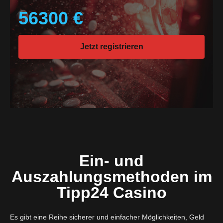
56300 €
Jetzt registrieren
Ein- und
Auszahlungsmethoden im
Tipp24 Casino
Es gibt eine Reihe sicherer und einfacher Möglichkeiten, Geld