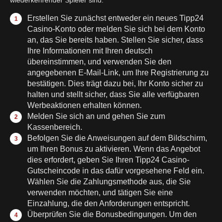
wiederkehrender Spieler sind.
Erstellen Sie zunächst entweder ein neues Tipp24
Casino-Konto oder melden Sie sich bei dem Konto
an, das Sie bereits haben. Stellen Sie sicher, dass
Ihre Informationen mit Ihren deutsch
übereinstimmen, und verwenden Sie den
angegebenen E-Mail-Link, um Ihre Registrierung zu
bestätigen. Dies trägt dazu bei, Ihr Konto sicher zu
halten und stellt sicher, dass Sie alle verfügbaren
Werbeaktionen erhalten können.
Melden Sie sich an und gehen Sie zum
Kassenbereich.
Befolgen Sie die Anweisungen auf dem Bildschirm,
um Ihren Bonus zu aktivieren. Wenn das Angebot
dies erfordert, geben Sie Ihren Tipp24 Casino-
Gutscheincode in das dafür vorgesehene Feld ein.
Wählen Sie die Zahlungsmethode aus, die Sie
verwenden möchten, und tätigen Sie eine
Einzahlung, die den Anforderungen entspricht.
Überprüfen Sie die Bonusbedingungen. Um den