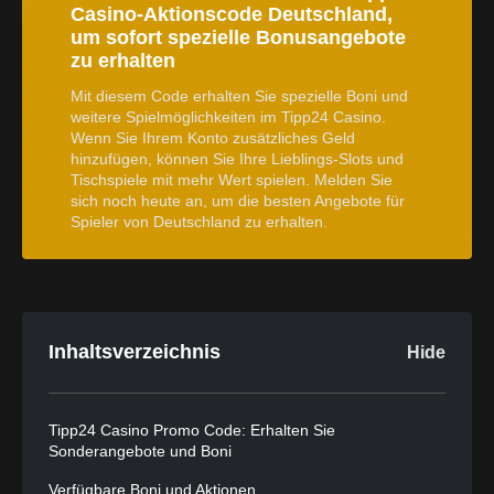
Casino-Aktionscode Deutschland,
um sofort spezielle Bonusangebote
zu erhalten
Mit diesem Code erhalten Sie spezielle Boni und
weitere Spielmöglichkeiten im Tipp24 Casino.
Wenn Sie Ihrem Konto zusätzliches Geld
hinzufügen, können Sie Ihre Lieblings-Slots und
Tischspiele mit mehr Wert spielen. Melden Sie
sich noch heute an, um die besten Angebote für
Spieler von Deutschland zu erhalten.
Inhaltsverzeichnis
Hide
Tipp24 Casino Promo Code: Erhalten Sie
Sonderangebote und Boni
Verfügbare Boni und Aktionen