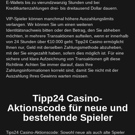
E-Wallets bis zu vierundzwanzig Stunden und bei
Kreditkartenzahlungen drei- bis dreitausend Dollar dauern.
VIP-Spieler können manchmal höhere Auszahlungslimits
verlangen. Wir können Sie um einen weiteren
Identitätsnachweis bitten oder den Betrag, den Sie abheben
möchten, in mehrere Transaktionen aufteilen, wenn er innerhalb
von 24 Stunden über €10.000 geht. Tipp24 Casino ermöglicht
Ihnen nur, Geld mit derselben Zahlungsmethode abzuheben,
mit der Sie eingezahlt haben, sofern dies möglich ist. Für eine
sichere und klare Aufzeichnung von Transaktionen gilt diese
Richtlinie. Achten Sie immer darauf, dass Ihre
Zahlungsinformationen korrekt sind, damit Sie nicht mit der
Auszahlung Ihres Gewinns warten müssen.
Tipp24 Casino-
Aktionscode für neue und
bestehende Spieler
Tips24 Casino-Aktionscode: Sowohl neue als auch alte Spieler