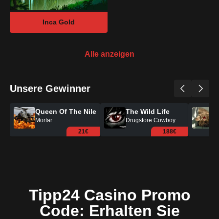
Inca Gold
Alle anzeigen
Unsere Gewinner
Queen Of The Nile
The Wild Life
B
Mortar
Drugstore Cowboy
P
21€
188€
Tipp24 Casino Promo
Code: Erhalten Sie