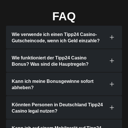
FAQ
Wie verwende ich einen Tipp24 Casino-
Gutscheincode, wenn ich Geld einzahle?
Wie funktioniert der Tipp24 Casino
Bonus? Was sind die Hauptregeln?
Kann ich meine Bonusgewinne sofort
abheben?
Könnten Personen in Deutschland Tipp24
Casino legal nutzen?