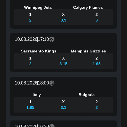
Winnipeg Jets
Calgary Flames
1
X
2
2
3.9
3
10.08.2026
17:10
Sacramento Kings
Memphis Grizzlies
1
X
2
2
3.15
1.95
10.08.2026
18:00
Italy
Bulgaria
1
X
2
1.85
3.1
2
10.08.2026
16:30