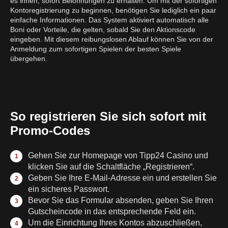
es ihnen, sofort Belohnungen zu erhalten. Um mit der sofortigen
Kontoregistrierung zu beginnen, benötigen Sie lediglich ein paar
einfache Informationen. Das System aktiviert automatisch alle
Boni oder Vorteile, die gelten, sobald Sie den Aktionscode
eingeben. Mit diesem reibungslosen Ablauf können Sie von der
Anmeldung zum sofortigen Spielen der besten Spiele
übergehen.
So registrieren Sie sich sofort mit
Promo-Codes
Gehen Sie zur Homepage von Tipp24 Casino und
klicken Sie auf die Schaltfläche „Registrieren“.
Geben Sie Ihre E-Mail-Adresse ein und erstellen Sie
ein sicheres Passwort.
Bevor Sie das Formular absenden, geben Sie Ihren
Gutscheincode in das entsprechende Feld ein.
Um die Einrichtung Ihres Kontos abzuschließen,