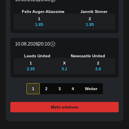
Felix Auger-Aliassime
Jannik Sinner
1
2
1.85
1.95
10.08.2026
20:10
Leeds United
Newcastle United
1
X
2
2.35
3.1
2.6
1
2
3
4
Weiter
Mehr erfahren