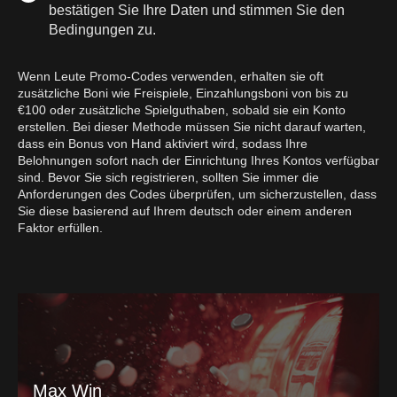
bestätigen Sie Ihre Daten und stimmen Sie den
Bedingungen zu.
Wenn Leute Promo-Codes verwenden, erhalten sie oft
zusätzliche Boni wie Freispiele, Einzahlungsboni von bis zu
€100 oder zusätzliche Spielguthaben, sobald sie ein Konto
erstellen. Bei dieser Methode müssen Sie nicht darauf warten,
dass ein Bonus von Hand aktiviert wird, sodass Ihre
Belohnungen sofort nach der Einrichtung Ihres Kontos verfügbar
sind. Bevor Sie sich registrieren, sollten Sie immer die
Anforderungen des Codes überprüfen, um sicherzustellen, dass
Sie diese basierend auf Ihrem deutsch oder einem anderen
Faktor erfüllen.
Max Win