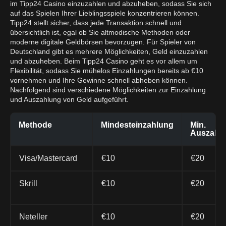
im Tipp24 Casino einzuzahlen und abzuheben, sodass Sie sich
auf das Spielen Ihrer Lieblingsspiele konzentrieren können.
Tipp24 stellt sicher, dass jede Transaktion schnell und
übersichtlich ist, egal ob Sie altmodische Methoden oder
moderne digitale Geldbörsen bevorzugen. Für Spieler von
Deutschland gibt es mehrere Möglichkeiten, Geld einzuzahlen
und abzuheben. Beim Tipp24 Casino geht es vor allem um
Flexibilität, sodass Sie mühelos Einzahlungen bereits ab €10
vornehmen und Ihre Gewinne schnell abheben können.
Nachfolgend sind verschiedene Möglichkeiten zur Einzahlung
und Auszahlung von Geld aufgeführt.
Methode
Mindesteinzahlung
Min.
Auszahl
Visa/Mastercard
€10
€20
Skrill
€10
€20
Neteller
€10
€20