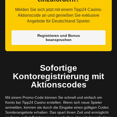
Melden Sie sich jetzt mit einem Tipp24 Casino-
Aktionscode an und genießen Sie exklusive
Angebote für Deutschland Spieler.
Registrieren und Bonus
beanspruchen
Sofortige
Kontoregistrierung mit
Aktionscodes
Mit einem Promo-Code können Sie schnell und einfach ein
Konto bei Tipp24 Casino erstellen. Wenn sich neue Spieler
anmelden, können sie durch die Eingabe eines gültigen Codes
Sonderangebote erhalten. Das spart ihnen Zeit und ermöglicht